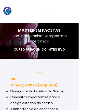
MASTER EM FACETAS
Domina a Resina Composta e
a Cerâmica!
CURSO PRÉ-CLÍNICO INTENSIVO
6 DIAS
Dia 1
17 março 2025 (segunda)
Planejamento Estético do Sorriso.
Conceitos importantes para o
design estético do sorriso.
A importância de conhecer o