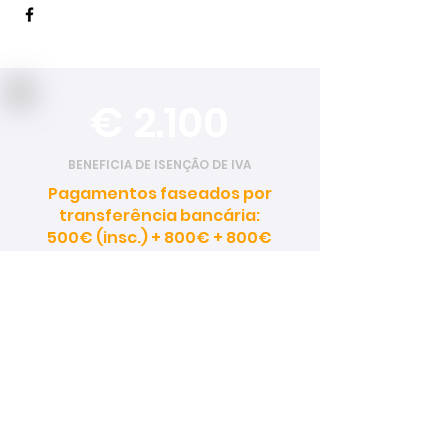
€ 2.100
BENEFICIA DE ISENÇÃO DE IVA
Pagamentos faseados por
transferência bancária:
500€ (insc.) + 800€ + 800€
O QUE ESTÁ INCLUÍDO?
6 dias de aprendizagem
intensiva (44 horas);
Mentoria permanente no
Grupo de WhatsApp;
Diploma CEMDA e Certificado